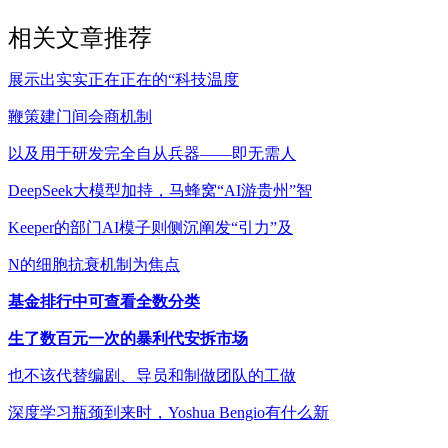
相关文章推荐
展示出实实正在正在的“科技温度
鞭策建门间会商机制
以及用于研发完全自从兵器——即无需人
DeepSeek大模型加持，马蜂窝“AI游贵州”智
Keeper的部门AI模子则侧沉阐发“引力”及
N的细胞抗衰机制为焦点
基金排行中可查看全数分类
生了数百元一次的暴利代安拆市场
也不该代替编剧、导员和制做团队的工做
深度学习瓶颈到来时，Yoshua Bengio有什么新