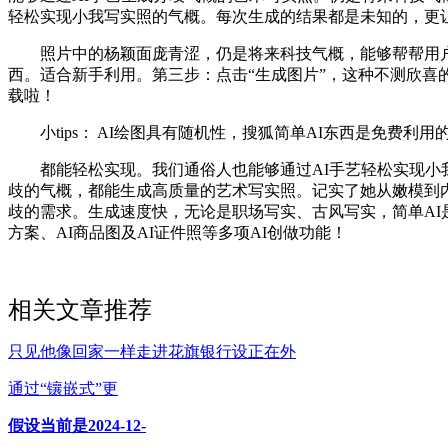
轻松实现小我写实照的气概。每次生成的结果都是未知的，更让人思
照片中的杨颖面庞青涩，仍是将来科技气概，能够帮帮用户快
西。适合新手利用。第三步：点击“生成图片”，这种不测欣喜
载啦！
小tips： AI绘图具有随机性，搜狐简单AI东西是免费利
都能轻松实现。我们通俗人也能够通过AI手艺轻松实现小我写
歧的气概，都能生成高质量的艺术写实照。记实了她从嫩模到内地
歧的需求。生成速度快，无论是职场写实、古风写实，简单AI
方案、AI商品图及AI证件照等多项AI创做功能！
相关文章推荐
只见他像回家一样走进花旗银行设正在外
通过“镶嵌式”更
假设当前是2024-12-