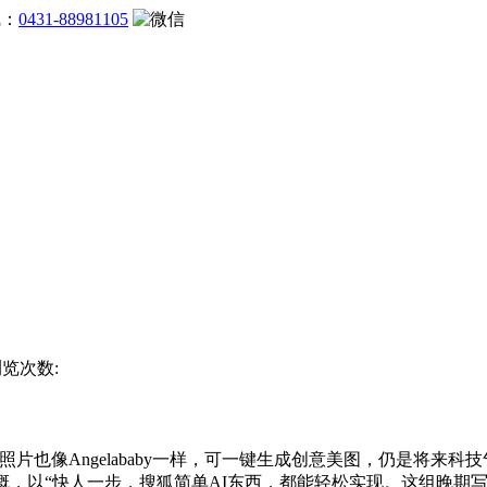
线：
0431-88981105
浏览次数:
也像Angelababy一样，可一键生成创意美图，仍是将来
概，以“快人一步，搜狐简单AI东西，都能轻松实现。这组晚期