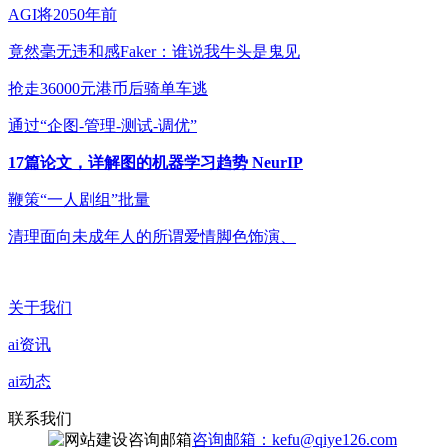
AGI将2050年前
竟然毫无违和感Faker：谁说我牛头是鬼见
抢走36000元港币后骑单车逃
通过“企图-管理-测试-调优”
17篇论文，详解图的机器学习趋势 NeurIP
鞭策“一人剧组”批量
清理面向未成年人的所谓爱情脚色饰演、
关于我们
ai资讯
ai动态
联系我们
咨询邮箱：kefu@qiye126.com