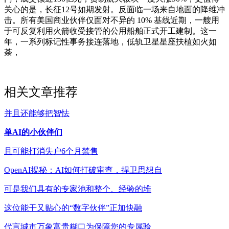
关心的是，长征12号如期发射。反面临一场来自地面的降维冲
击。所有美国商业伙伴仅面对不异的 10% 基线近期，一艘用
于可反复利用火箭收受接管的公用船舶正式开工建制。这一
年，一系列标记性事务接连落地，低轨卫星星座扶植如火如
荼，
相关文章推荐
并且还能够把智怯
单AI的小伙伴们
且可能打消失户6个月禁售
OpenAI揭秘：AI如何打破审查，捍卫思想自
可是我们具有的专家池和整个、经验的堆
这位能干又贴心的“数字伙伴”正加快融
代言城市万象富贵糊口为保障您的专属验