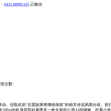
线：
0431-88981105
浏览次数:
。但取此前“后置副屏将继续保留”的相关传说风闻分歧。前
18Pro的机身背部衬着图及一枚全新的公用AI按键被。距离小