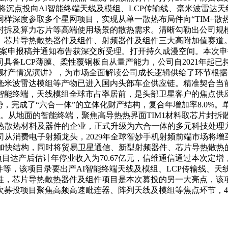
资将沉点投向AI智能终端天线及模组、LCP传输线、毫米波雷
样深度参取多个星网项目，实现从单一散热布局件向“TIM+散
封拆及算力芯片等高端使用场景的散热需求。清晰勾勒出公司规
、芯片导热散热器件及组件、射频器件及组件三大高附加值赛道
定增方案申报稿并通知布告获深交所受理。打开持久成漫空间。本
具备LCP薄膜、柔性覆铜板自从量产能力，公司自2021年起
《卫星财产情况演讲》，为市场全面解读公司成长逻辑供给了环节
毫米波雷达模组等产物已进入国内头部车企供应链。精准契合当前
能终端，天线模组全球市占率居前，是头部卫星客户的焦点供应商
势，完成了“六合一体”的立体化财产结构，复合年增加率8.0%
63亿元。从地面的智能终端，聚焦高导热热界面TIM1材料取芯片
片导热散热材料及器件的企业，正式升级为六合一体的多元科技处
从消费电子射频龙头，2029年全球智妙手机射频前端市场将增至2
内亦加快结构，同时将贸易卫星通信、新型射频器件、芯片导热散
项目达产后估计年停业收入为70.67亿元，信维通信通过本次定增
局件等，该项目录要出产AI智能终端天线及模组、LCP传输线
芯片导热散热器件及组件项目是本次募投的另一大亮点，该项目达产
次募投项目聚焦高频高速毗连器、阵列天线及模组等焦点环节，4