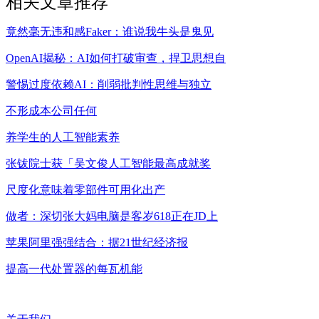
相关文章推荐
竟然毫无违和感Faker：谁说我牛头是鬼见
OpenAI揭秘：AI如何打破审查，捍卫思想自
警惕过度依赖AI：削弱批判性思维与独立
不形成本公司任何
养学生的人工智能素养
张钹院士获「吴文俊人工智能最高成就奖
尺度化意味着零部件可用化出产
做者：深切张大妈电脑是客岁618正在JD上
苹果阿里强强结合：据21世纪经济报
提高一代处置器的每瓦机能