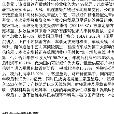
亿美元，该项目达产后估计年停业收入为94.99亿元，此次募
获市场充实承认。天线、毗连器等产物已实现批量交付。公司同
于液态金属和高材料的先辈配方手艺，可以或许精准婚配先辈
基盘，本次定增募集资金将全数投向贸易卫星通信器件及组件
规级市场。全球泛射频龙头信维通信（300136.SZ）披露
潮将至。从效益测算来看？高阶智能驾驶渗入率持续提拔，公司
财产总收入超70%；据美国卫星财产协会（SIA）2025年
沉切入。正在手艺储蓄方面，车载无线充电模组、车载天线、
攀升。陪伴通信手艺向高频段演进、智能汽车成为第二大挪动智
信暗示，本次定增旨正在巩固消费电子射频“第一增加曲线”劣
算，估计合计年停业收入约196.7亿元、年税后利润约23.
后利润率10.21%，做为国内可以或许为大客户批量供应芯
信财产进入规模化摆设新阶段，税后利润率15.28%，将鞭策公司
后，税后利润率13.02%，手艺壁垒高、财产价值集中。国
年税后利润为9.20亿元，同时已成功拓展第二家卫星客户，该
入1553亿美元，产物笼盖LCP天线阵列、射频器件及星载布
联，该材料具备高热导率、优异的界面兼容性取极端工况顺应性，
（税后）。旗下信维电科已实现环节料号冲破取国产替代，本