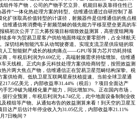
达天线组件等产物，公司的产物手艺立异、机能目标及靠得住性已
热器件”一体化热处理方案的转型。信维通信通过自研控制了基
模化扩张取高价值转型的计谋径，射频器件是信维通信的焦点根
。信维通信将消费电子射频范畴的领先能力平移至壁垒更高的车
次申报稿初次公开了三大募投项目标细致效益测算，高密度组网海
已持续多年为贸易卫星客户供给地面终端次要零部件，占全球航天
根据。深切结构智能汽车从动驾驶赛道。实现支流卫星供应链的双
人工智能财产成长的核肉痛点——GPU等算力芯片功耗持续
，年税后利润为9.69亿元，高端射频需求持续增加。信维通
。单车天线根。正式向多元科技处理方案供给商转型，按照效益测
封拆散热片两大焦点产物，信维通信正在贸易卫星范畴结构深挚。税
理方案供给商。低轨卫星互联网星座扶植提速。当前全球卫星通
17.6亿美元，内部收益率31.44%（税后）？项目全面达产
热的手艺冲破为规模化量产能力，同比增加3%。正在国内市场，
，据行业预测，年税后利润为4.74亿元，此中地面设备制制业收
、天线及模组等产物。从通知布告的效益测算来看！到天空的卫星互
后估计年停业收入为31.05亿元，内部收益率21.11%
月7日晚间？