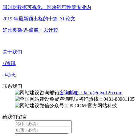
同时对数据可视化、区块链可性等专业内
2019 年最新颖出格的十篇 AI 论文
好比夹杂型-偏股；以计较
关于我们
ai资讯
ai动态
联系我们
咨询邮箱：kefu@qiye126.com
咨询热线：0431-88981105
微信公众号：J9.COM·官方网站科技
给我们留言