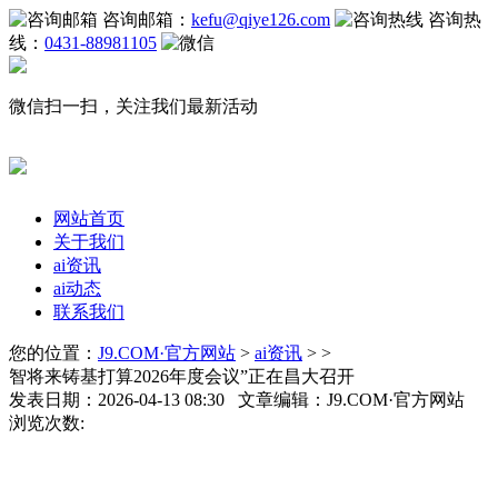
咨询邮箱：
kefu@qiye126.com
咨询热
线：
0431-88981105
微信扫一扫，关注我们最新活动
网站首页
关于我们
ai资讯
ai动态
联系我们
您的位置：
J9.COM·官方网站
>
ai资讯
> >
智将来铸基打算2026年度会议”正在昌大召开
发表日期：2026-04-13 08:30 文章编辑：J9.COM·官方网站
浏览次数: