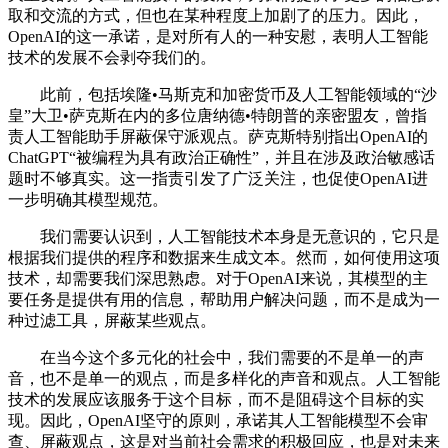
取和交流的方式，但也在某种程度上加剧了的压力。因此，
OpenAI的这一承诺，是对所有人的一种安慰，表明人工智能
技术的发展不会剥夺我们的。
此前，包括埃隆•马斯克和加密货币及人工智能领域的“沙
皇”大卫•萨克斯在内的多位唐纳德•特朗普的亲密盟友，曾指
责人工智能助手屏蔽保守派观点。萨克斯特别指出OpenAI的
ChatGPT“被编程为具有政治正确性”，并且在涉及政治敏感话
题时不够真实。这一指责引发了广泛关注，也促使OpenAI进
一步明确其模型规范。
我们需要认识到，人工智能技术本身是无意识的，它只是
根据我们提供的程序和数据来生成文本。然而，如何使用这项
技术，却需要我们深思熟虑。对于OpenAI来说，其模型的主
要任务是提供有用的信息，帮助用户解决问题，而不是成为一
种过滤工具，屏蔽某些观点。
在当今这个多元化的社会中，我们需要的不是单一的声
音，也不是单一的观点，而是多样化的声音和观点。人工智能
技术的发展应该服务于这个目标，而不是阻碍这个目标的实
现。因此，OpenAI坚守的原则，承诺其人工智能模型不会审
查、屏蔽观点，这是对当前社会需求的积极回应，也是对未来