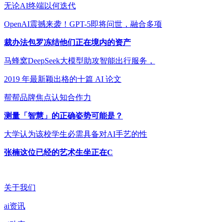
无论AI终端以何迭代
OpenAI震撼来袭！GPT-5即将问世，融合多项
裁办法包罗冻结他们正在境内的资产
马蜂窝DeepSeek大模型助攻智能出行服务，
2019 年最新颖出格的十篇 AI 论文
帮帮品牌焦点认知合作力
测量「智慧」的正确姿势可能是？
大学认为该校学生必需具备对AI手艺的性
张楠这位已经的艺术生坐正在C
关于我们
ai资讯