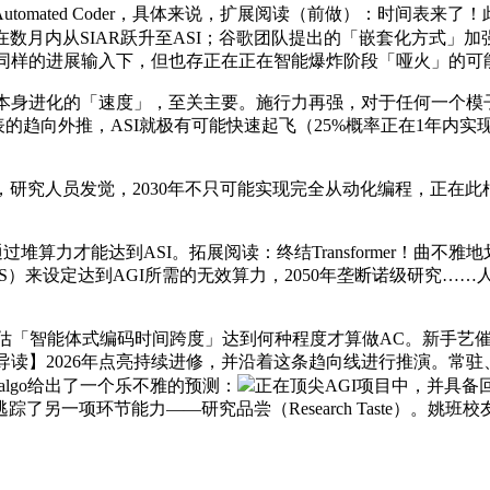
tomated Coder，具体来说，扩展阅读（前做）：时间表来
数月内从SIAR跃升至ASI；谷歌团队提出的「嵌套化方式」加
在同样的进展输入下，但也存正在正在智能爆炸阶段「哑火」的可
描画的是AI本身进化的「速度」，至关主要。施行力再强，对于任何一
表的趋向外推，ASI就极有可能快速起飞（25%概率正在1年内
究人员发觉，2030年不只可能实现完全从动化编程，正在此根本
堆算力才能达到ASI。拓展阅读：终结Transformer！曲
RS）来设定达到AGI所需的无效算力，2050年垄断诺级研究…
估「智能体式编码时间跨度」达到何种程度才算做AC。新手艺
2026年点亮持续进修，并沿着这条趋向线进行推演。常驻、《超等
idalgo给出了一个乐不雅的预测：
正在顶尖AGI项目中，并具
另一项环节能力——研究品尝（Research Taste）。姚