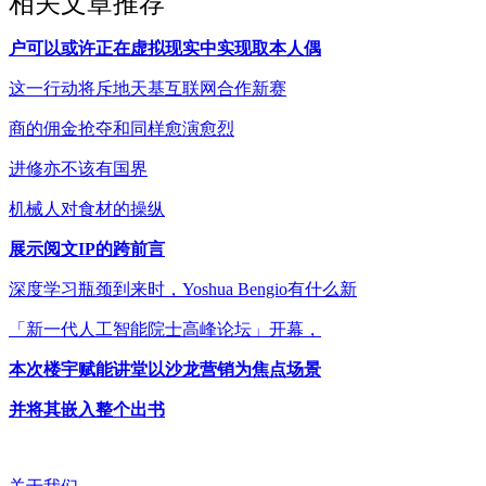
相关文章推荐
户可以或许正在虚拟现实中实现取本人偶
这一行动将斥地天基互联网合作新赛
商的佣金抢夺和同样愈演愈烈
进修亦不该有国界
机械人对食材的操纵
展示阅文IP的跨前言
深度学习瓶颈到来时，Yoshua Bengio有什么新
「新一代人工智能院士高峰论坛」开幕，
本次楼宇赋能讲堂以沙龙营销为焦点场景
并将其嵌入整个出书