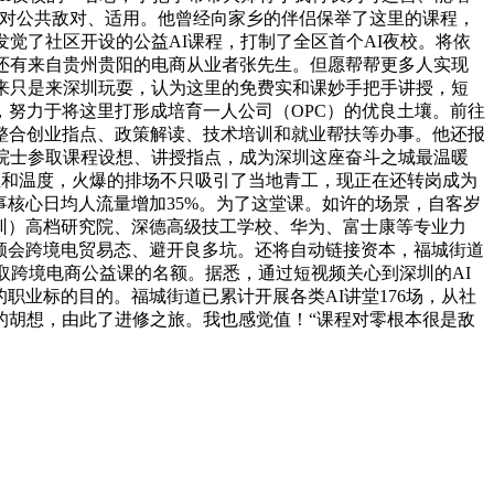
了对公共敌对、适用。他曾经向家乡的伴侣保举了这里的课程，
觉了社区开设的公益AI课程，打制了全区首个AI夜校。将依
还有来自贵州贵阳的电商从业者张先生。但愿帮帮更多人实现
来只是来深圳玩耍，认为这里的免费实和课妙手把手讲授，短
努力于将这里打形成培育一人公司（OPC）的优良土壤。前往
整合创业指点、政策解读、技术培训和就业帮扶等办事。他还报
名院士参取课程设想、讲授指点，成为深圳这座奋斗之城最温暖
专业和温度，火爆的排场不只吸引了当地青工，现正在还转岗成为
事核心日均人流量增加35%。为了这堂课。如许的场景，自客岁
深圳）高档研究院、深德高级技工学校、华为、富士康等专业力
们领会跨境电贸易态、避开良多坑。还将自动链接资本，福城街道
取跨境电商公益课的名额。据悉，通过短视频关心到深圳的AI
职业标的目的。福城街道已累计开展各类AI讲堂176场，从社
的胡想，由此了进修之旅。我也感觉值！“课程对零根本很是敌