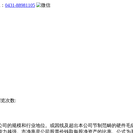
线：
0431-88981105
浏览次数:
司的规模和行业地位。或因线及超出本公司节制范畴的硬件毛病
能力越强。市净率是公司股票价钱取每股净资产的比率。公式为