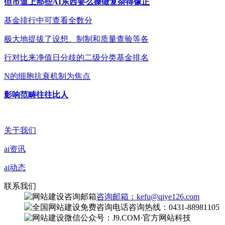
但市道上那些AI东西要么操做复杂得像正
基金排行中可查看全数分
极大地提拔了设想、制制和质量查验等各
行对比来净值日分歧的二级分类基金排名
N的细胞抗衰机制为焦点
影响范畴往往比人
关于我们
ai资讯
ai动态
联系我们
咨询邮箱：kefu@qiye126.com
咨询热线：0431-88981105
微信公众号：J9.COM·官方网站科技