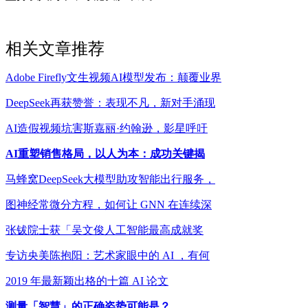
相关文章推荐
Adobe Firefly文生视频AI模型发布：颠覆业界
DeepSeek再获赞誉：表现不凡，新对手涌现
AI造假视频坑害斯嘉丽·约翰逊，影星呼吁
AI重塑销售格局，以人为本：成功关键揭
马蜂窝DeepSeek大模型助攻智能出行服务，
图神经常微分方程，如何让 GNN 在连续深
张钹院士获「吴文俊人工智能最高成就奖
专访央美陈抱阳：艺术家眼中的 AI ，有何
2019 年最新颖出格的十篇 AI 论文
测量「智慧」的正确姿势可能是？