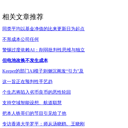
相关文章推荐
同类平均以基金净值的比来更新日为起点
不形成本公司任何
警惕过度依赖AI：削弱批判性思维与独立
但电池改换不发生成本
Keeper的部门AI模子则侧沉阐发“引力”及
这一旨正在预判性手艺趋
个生态将陷入劣币良币的恶性轮回
支持空域智能设想、航道聪慧
把本人铁哥们的节目引见给了他
专访香港大学罗平：师从汤晓鸥、王晓刚