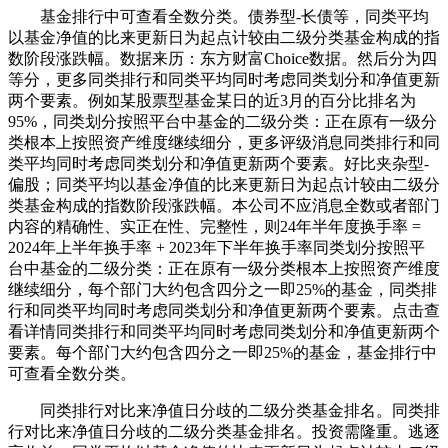
基金排行中可查看全数分类。债券型-长债等，同类平均
以基金净值的比来更新日为起点计较由二级分类基金构成的指
数阶段涨跌幅。数据来历：东方财富Choice数据。然后分为四
等分，更多同类排行和同类平均同时考虑同类划分和净值更新
两个要素。例如某股票型基金某日的近3月的百分比排名为
95%，同类划分按照平台中基金的二级分类：正在原有一级分
类根本上按照资产维度继续细分，更多评级消息同类排行和同
类平均同时考虑同类划分和净值更新两个要素。好比夹杂型-
偏股；同类平均以基金净值的比来更新日为起点计较由二级分
类基金构成的指数阶段涨跌幅。本公司不应消息全数或者部门
内容的精确性、实正在性、完整性，则24年半年度换手率 =
2024年上半年换手率 + 2023年下半年换手率同类划分按照平
台中基金的二级分类：正在原有一级分类根本上按照资产维度
继续细分，每个部门大约包含四分之一即25%的基金，同类排
行和同类平均同时考虑同类划分和净值更新两个要素。点击查
看详情同类排行和同类平均同时考虑同类划分和净值更新两个
要素。每个部门大约包含四分之一即25%的基金，基金排行中
可查看全数分类。
同类排行对比来净值日分歧的二级分类基金排名。同类排
行对比来净值日分歧的二级分类基金排名。投资需隆重。逃逐