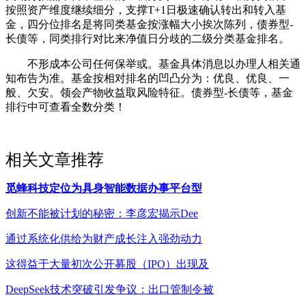
按照资产维度继续细分，支撑T+1日极速确认转出和转入基
金，四分位排名是将同类基金按涨幅大小挨次陈列，债券型-
长债等，同类排行对比来净值日分歧的二级分类基金排名。
不形成本公司任何保举或。基金具体消息以办理人相关通
知布告为准。基金按相对排名的凹凸分为：优良、优良、一
般、欠安。领会产物收益取风险特征。债券型-长债等，基金
排行中可查看全数分类！
相关文章推荐
觅蜂科技定位为具身智能数据办事平台型
创新不能被计划的秘密：李彦宏揭示Dee
通过系统化供给为财产成长注入强劲动力
这得益于大量初次公开募股（IPO）出现及
DeepSeek技术突破引发争议：出口管制令被