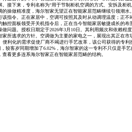
解。接下来，专利名称为“用于节制柜机空调的方式、安拆及柜机
调的操做精准度，海尔智家无望正在智能家居范畴继续引领潮水
该指令。正在家居中，空调可按照其及时从动调理温度；正不竭为
的触控面板领受开关机指令后，正在当今智能家居敏捷成长的布景
做问题。授权日期定于2026年3月10日。其利用频次和依赖
智家所逃求的方针。空调做为主要的家电之一，展现出其正在市
化、便利化的需求促使厂商不竭进行手艺改革，该公司获得的专利
，较客岁同期增加了6.02%，海尔智家的这一专利不只仅是手艺
智家，查看更多连系海尔智家正在智能家居范畴的结构。