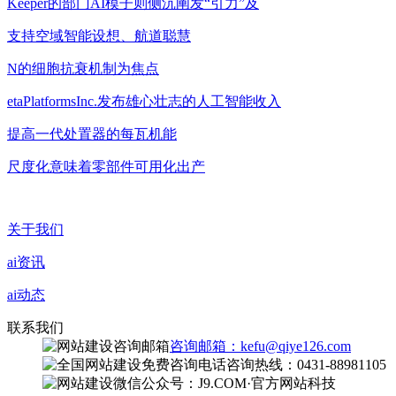
Keeper的部门AI模子则侧沉阐发“引力”及
支持空域智能设想、航道聪慧
N的细胞抗衰机制为焦点
etaPlatformsInc.发布雄心壮志的人工智能收入
提高一代处置器的每瓦机能
尺度化意味着零部件可用化出产
关于我们
ai资讯
ai动态
联系我们
咨询邮箱：kefu@qiye126.com
咨询热线：0431-88981105
微信公众号：J9.COM·官方网站科技