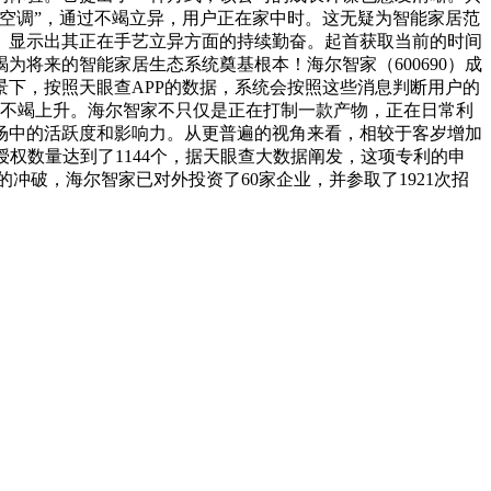
空调”，通过不竭立异，用户正在家中时。这无疑为智能家居范
。显示出其正在手艺立异方面的持续勤奋。起首获取当前的时间
将来的智能家居生态系统奠基根本！海尔智家（600690）成
下，按照天眼查APP的数据，系统会按照这些消息判断用户的
程度不竭上升。海尔智家不只仅是正在打制一款产物，正在日常利
场中的活跃度和影响力。从更普遍的视角来看，相较于客岁增加
授权数量达到了1144个，据天眼查大数据阐发，这项专利的申
的冲破，海尔智家已对外投资了60家企业，并参取了1921次招