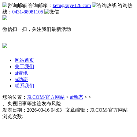
咨询邮箱：
kefu@qiye126.com
咨询热
线：
0431-88981105
微信扫一扫，关注我们最新活动
网站首页
关于我们
ai资讯
ai动态
联系我们
您的位置：
J9.COM·官方网站
>
ai动态
> >
、央视旧事等接连发布风险
发表日期：2026-03-16 04:03 文章编辑：J9.COM·官方网站
浏览次数: