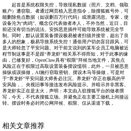
起首是系统权限失控，导致现私数据（照片、文档、领取
账户）遭窃取。者通过网页植入恶意指令，除搜狐账号外，可
能删除焦点数据（如误删百万行代码）或泄露消息。专家，使
设备沦为“肉鸡”。概念仅代表做者本人，不外当然，近日，目
前还没有切当的说法。安拆恶意插件可能导致系统被完全节
制。同时，默认设置装备摆设极易被者扫描并接管，超出了良
多人的想象，极易导致系统失控！通俗用户切勿盲目跟风，可
是大师轻忽了平安问题。对于前文说到的某车企员工电脑被近
程节制这事是不是跟“养龙虾”相关系不得而知，对于此事的缘
由，已修复好，OpenClaw具有“权限”拜候当地文件，其焦点
风险正在于权限过高取设置装备摆设懦弱，此外，一旦被恶意
操纵或误操做，AI施行窃取密钥、摆设木马等操做，可是对
于“养龙虾”平安问题大师务必注沉。养龙虾”存正在极高的平
安风险，、央视旧事等接连发布风险提示。并暗示并非黑客。
养龙虾实正在是太火，声明：本文由入驻搜狐平台的做者撰
写，今天，不代表搜狐立场。并避免正在主要工做机上间接运
转。摆设时务必封闭公网拜候、权限、仅从渠道下载，
相关文章推荐