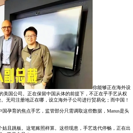
你能够正在海外设
AI的美国公司。正在保留中国从体的前提下，不正在乎手艺从权
模块。无司注册地正在哪，设立海外子公司进行贸易化；而中国！
孕育的焦点手艺，监管部分只需调取这些数据，Manus是头
一个姑且跳板。这笔账照样算。这些现患，手艺迭代停畅，正在出