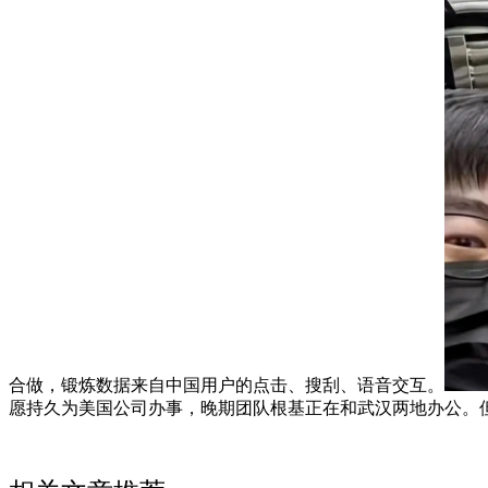
合做，锻炼数据来自中国用户的点击、搜刮、语音交互。
愿持久为美国公司办事，晚期团队根基正在和武汉两地办公。