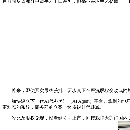
售前向从管部分申请手艺出口许可，但毫不答应手艺窃取——哪怕窃
将来，即便买卖最终获批，要求其正在严沉股权变动或跨境
加快建立下一代AI代办署理（AI Agent）平台。拿到
更动态的系统，商务部的立案，终将被时代裁减。
没比及股权兑现，没看到公司上市，间接裁掉大部门国内员