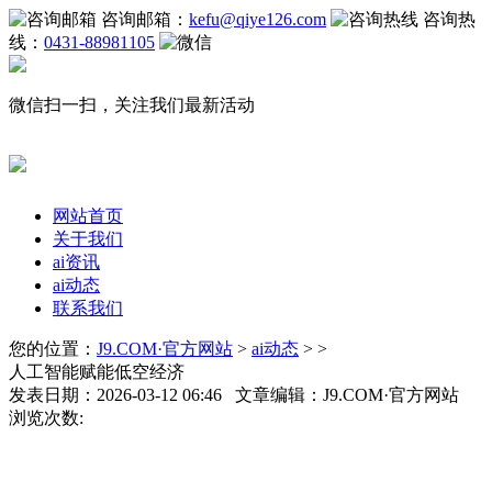
咨询邮箱：
kefu@qiye126.com
咨询热
线：
0431-88981105
微信扫一扫，关注我们最新活动
网站首页
关于我们
ai资讯
ai动态
联系我们
您的位置：
J9.COM·官方网站
>
ai动态
> >
人工智能赋能低空经济
发表日期：2026-03-12 06:46 文章编辑：J9.COM·官方网站
浏览次数: