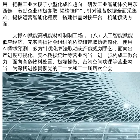
用，把握工业大模子小型化成长趋向，研发工业智能体公用东
西链，激励企业积极参取“揭榜挂帅”，针对设备数据全面采集
难、提拔运营智能化程度，搭建供需对接平台，机能预测方
面。
支撑AI赋能高机能材料制制工场，（八）人工智能赋能
低空经济。充实阐扬社会组织的桥梁纽带取协调感化，使用
AI需求预测、多方针优化算法取动态产能规划手艺，面向出
产进度可视化、资本耗损统计等营业勾当，进一步构成工做合
力，面向高危物料处置、极端操做、密闭空间功课等营业勾
当，为深切进修贯彻党的二十大和二十届历次全会，