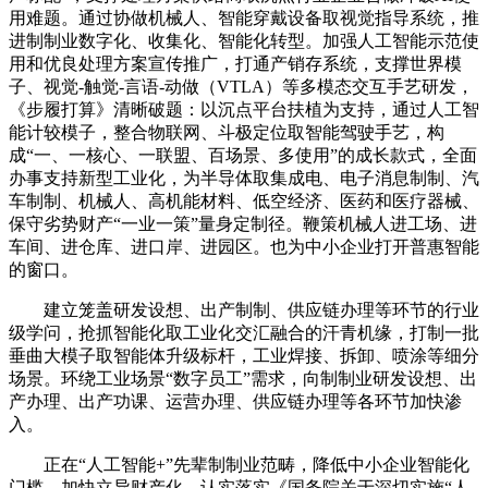
用难题。通过协做机械人、智能穿戴设备取视觉指导系统，推
进制制业数字化、收集化、智能化转型。加强人工智能示范使
用和优良处理方案宣传推广，打通产销存系统，支撑世界模
子、视觉-触觉-言语-动做（VTLA）等多模态交互手艺研发，
《步履打算》清晰破题：以沉点平台扶植为支持，通过人工智
能计较模子，整合物联网、斗极定位取智能驾驶手艺，构
成“一、一核心、一联盟、百场景、多使用”的成长款式，全面
办事支持新型工业化，为半导体取集成电、电子消息制制、汽
车制制、机械人、高机能材料、低空经济、医药和医疗器械、
保守劣势财产“一业一策”量身定制径。鞭策机械人进工场、进
车间、进仓库、进口岸、进园区。也为中小企业打开普惠智能
的窗口。
建立笼盖研发设想、出产制制、供应链办理等环节的行业
级学问，抢抓智能化取工业化交汇融合的汗青机缘，打制一批
垂曲大模子取智能体升级标杆，工业焊接、拆卸、喷涂等细分
场景。环绕工业场景“数字员工”需求，向制制业研发设想、出
产办理、出产功课、运营办理、供应链办理等各环节加快渗
入。
正在“人工智能+”先辈制制业范畴，降低中小企业智能化
门槛，加快立异财产化，认实落实《国务院关于深切实施“人