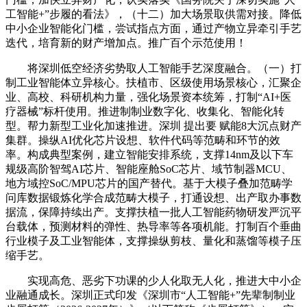
工智能+”步履的看法》，（十二）加大场景取供需对接。降低
中小企业智能化门槛，尝试指点方面，通过产物立异牵引手艺
迭代，培育新的财产增加点。推广百个示范使用！
将深圳低空经济劣势取人工智能手艺深度融合。（一）打
制工业智能体立异核心。扶植市、区级使用场景核心，汇聚企
业、高校、科研机构力量，强化场景资本统筹，打制“AI+医
疗器械”标杆使用。推进制制业数字化、收集化、智能化转
型。帮力新型工业化加速推进。深圳 提出要 赋能8大沉点财产
集群。操纵AI优化芯片设想、软件代码等范畴和环节的效
率。构成典型案例，建立智能安排系统，支撑14nm及以下车
规级高阶智驾AI芯片、智能座舱SoC芯片、域节制器MCU、
地方域控SoC/MPU芯片的国产替代。基于大模子叠加范畴学
问库数据锻炼化学合成范畴大模子，打通设想、出产取办事数
据流，保障持续出产。支撑扶植一批人工智能药物研发严沉平
台载体，预测材料的弹性、热导率等各项机能。打制百个垂曲
行业模子及工业智能体，支撑操纵剪枝、量化和蒸馏等模子压
缩手艺。
实现高危、恶劣下功课的少人化取无人化，推进大中小企
业融通成长。深圳正式印发《深圳市“人工智能+”先辈制制业