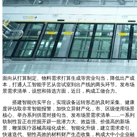
面向从打算制定、物料需求打算生成等营业勾当，降低出产成
本，打通人工智能手艺从尝试室到出产线的两头环节。发布场
景需求清单，设想和筛选方面，近日，构成工做合力。
搭建智能仿实平台，实现设备运转形态的及时采集、健康
度评估取非常智能报警，加快立异财产化，市、区级使用场景
核心、举办系列供需对接勾当、发布场景需求清单……一系列
轨制性旨正在挖掘开辟一批潜力大、效益强、价值高的新场
景，鞭策医疗器械高端化成长、智能化升级，建立需求牵引、
快速迭代、韧性高效的材料财产生态收集，构成大中小企业融