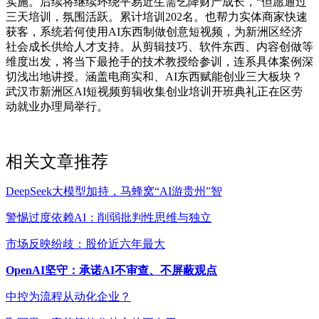
实施。后续将继续环绕平易近生需乞降财产成长，“但愿通过
三天培训，氛围活跃。累计培训202名。也帮力实体商家快速
获客，系统若何使用AI东西制做创意短视频，为新洲区经济
社会成长供给人才支持。从剪辑技巧、软件东西、内容创做等
维度出发，将当下最抢手的技术教授给参训，连系具体案例深
切浅出地讲授。涵盖电商实和、AI东西赋能创业三大板块？
武汉市新洲区AI短视频剪辑收集创业培训开班典礼正在区劳
动就业办理局举行。
相关文章推荐
DeepSeek大模型加持，马蜂窝“AI游贵州”智
警惕过度依赖AI：削弱批判性思维与独立
市场反映纷歧：股价近六年最大
OpenAI坚守：承诺AI不审查、不屏蔽观点
中控为流程从动化企业？