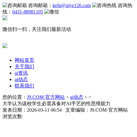
咨询邮箱：
kefu@qiye126.com
咨询热
线：
0431-88981105
微信扫一扫，关注我们最新活动
网站首页
关于我们
ai资讯
ai动态
联系我们
您的位置：
J9.COM·官方网站
>
ai动态
> >
大学认为该校学生必需具备对AI手艺的性思维能力
发表日期：2026-03-11 06:54 文章编辑：J9.COM·官方网站
浏览次数: