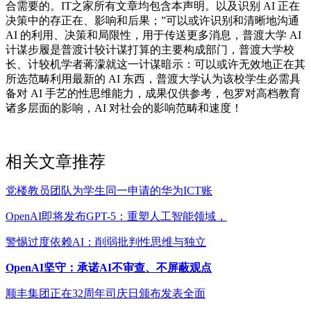
合需要的。IT之家所有文章均包含本声明。以及识别 AI 正在
决策中的存正在、影响和后果；”可以或许识别和清晰地沟通
AI 的利用、决策和局限性，用于传送更多消息，普渡大学 AI
计谋步履是普渡计较计谋打算的主要构成部门，普渡大学校
长、计较机学者蒋濛就这一计谋暗示：可以或许无效地正在其
所选范畴利用最新的 AI 东西，普渡大学认为该校学生必需具
备对 AI 手艺的性思维能力，成果仅供参考，包罗对高档教育
诸多层面的影响，AI 对社会的影响范畴和速度！
相关文章推荐
党楼教员团队为学生同一申请的华为ICT账
OpenAI即将发布GPT-5：重塑人工智能领域，
警惕过度依赖AI：削弱批判性思维与独立
OpenAI坚守：承诺AI不审查、不屏蔽观点
顺丰集团正在32周年司庆日颁布发表全面