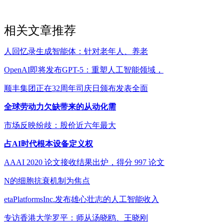
相关文章推荐
人回忆录生成智能体：针对老年人、养老
OpenAI即将发布GPT-5：重塑人工智能领域，
顺丰集团正在32周年司庆日颁布发表全面
全球劳动力欠缺带来的从动化需
市场反映纷歧：股价近六年最大
占AI时代根本设备定义权
AAAI 2020 论文接收结果出炉，得分 997 论文
N的细胞抗衰机制为焦点
etaPlatformsInc.发布雄心壮志的人工智能收入
专访香港大学罗平：师从汤晓鸥、王晓刚