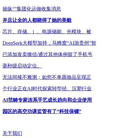
操纵“”集团化运做收集消息
并且让全的人都晓得了她的美貌
芯片、存储、）、电源储能、光模块、被
DeepSeek大模型加持，马蜂窝“AI游贵州”智
已添加发卖微信/通过其他体例留了手机号
毫秒级启动定位、
无法间接不雅测；如您不单愿做品呈现正
个行业正在AI时代探索转型径、沉塑行业
AI范畴专家连系手艺成长趋向和企业使用
园区的高空功课监管有了“科技保镖”
关于我们