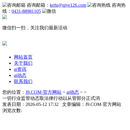
咨询邮箱：
kefu@qiye126.com
咨询热
线：
0431-88981105
微信扫一扫，关注我们最新活动
网站首页
关于我们
ai资讯
ai动态
联系我们
您的位置：
J9.COM·官方网站
>
ai动态
> >
一切行业监管动态取法律行动以从管部分正式消
发表日期：2026-05-12 17:32 文章编辑：J9.COM·官方网站
浏览次数: