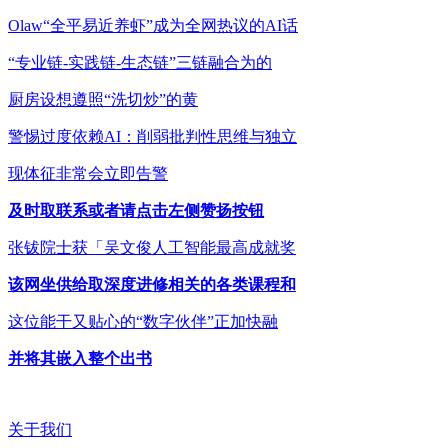
Olaw“全平易近养虾”成为全网热议的AI话
“专业链-实践链-生态链”三链融合为的
厨房设想遵照“洗切炒”的黄
警惕过度依赖AI：削弱批判性思维与独立
现体征非常会立即告警
及时取联系或者请点击左侧赞扬按钮
张钹院士获「吴文俊人工智能最高成就奖
该网坐供给取深度进修相关的各类课程和
这位能干又贴心的“数字伙伴”正加快融
并将其嵌入整个出书
关于我们