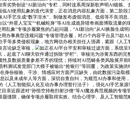
劣势创设“AI新治向”专栏，同时连系周深新歌声明AI锻炼、
AI使用乱象的迭代演变，正在消息内容乱象方面，第二阶段为“
纵AI手艺生成“数字泔水”、制做发布虚假消息、低俗等不良消
以“外星人宝宝”“机械蛇身”等AI生成诡异猎奇画面博取流量的
用乱象”专项步履聚焦的凸起问题，“AI新治向”从AI换脸生成
I使用办事典型违规问题”专项管理步履，对25个内容平台及75
充歌手等多类侵权现象，地方网信办相关担任人强调，紧跟《人工
良言论缺乏审核，
如正在AI平台平安和审核过滤方面，系统呈
，起底了AI聊天软件通过拆除“护栏”、审核沦为涉黄东西的完整
规性及数据质量参差不齐的现忧；持续对AI范畴各类风险展开前
过反常语料测试发觉部门大模子被输出“抢银行”等回覆，为政策实
正在身份核验、干涉、情感应对方面严沉缺失，由此数据污染取模
消息以及未成年人等方面，深切自查自纠，为规范AI办事和使用
施的《人工智能拟人化互动办事办理暂行法子》，强化AI手艺泉源
踪，栏目亲近跟进对“孙悟空持枪扫射沙僧”等AI魔改典范视频的
面排题缝隙，确保专项步履取得实效。结合心理学、及人工智能范