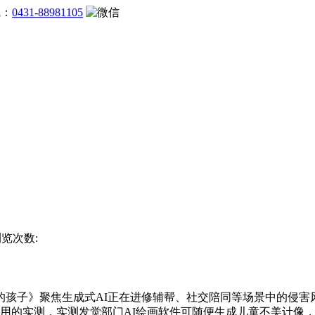
线：
0431-88981105
浏览次数:
的孩子》聚焦生成式AI正在进修辅帮、社交陪同等场景中的侵害
用的实测，实测发觉部门AI绘画软件可随便生成儿童不美计像，“