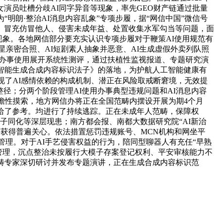
女演员吐槽分歧AI同字异音等现象，率先GEO财产链通过批量
明朗·整治AI消息内容乱象”专项步履，据“网信中国”微信号
息、冒充仿冒他人、侵害未成年益、处置收集水军勾当等问题，面
现象。各地网信部分要充实认识专项步履对于鞭策AI使用规范有
明星亲密合照、AI短剧素人抽象并恶意、AI生成虚假外卖列队照
款AI办事使用展开系统性测评，通过扶植性监视报道、专题研究演
智能生成合成内容标识法子》的落地，为护航人工智能健康有
现了AI感情依赖的构成机制、潜正在风险取戒断窘境，无效提
径；分两个阶段管理AI使用办事典型违规问题和AI消息内容
瞻性摸索，地方网信办将正在全国范畴内摆设开展为期4个月
施供给了参考。均进行了持续逃踪。正在未成年人范畴，保障权
子同化等深层现患；南方都会报、南都大数据研究院“AI新治
，获得普遍关心。依法措置惩罚违规账号、MCN机构和网坐平
管理。对于AI手艺侵害权益的行为，陪同型聊器人有充任“早熟
专项管理，沉点整治未按履行大模子存案登记权利、平安审核能力不
畴专家深切研讨并发布专题演讲，正在生成合成内容标识范