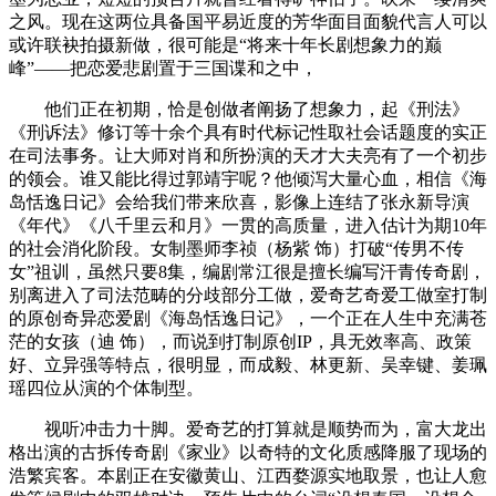
之风。现在这两位具备国平易近度的芳华面目面貌代言人可以
或许联袂拍摄新做，很可能是“将来十年长剧想象力的巅
峰”——把恋爱悲剧置于三国谍和之中，
他们正在初期，恰是创做者阐扬了想象力，起《刑法》
《刑诉法》修订等十余个具有时代标记性取社会话题度的实正
在司法事务。让大师对肖和所扮演的天才大夫亮有了一个初步
的领会。谁又能比得过郭靖宇呢？他倾泻大量心血，相信《海
岛恬逸日记》会给我们带来欣喜，影像上连结了张永新导演
《年代》《八千里云和月》一贯的高质量，进入估计为期10年
的社会消化阶段。女制墨师李祯（杨紫 饰）打破“传男不传
女”祖训，虽然只要8集，编剧常江很是擅长编写汗青传奇剧，
别离进入了司法范畴的分歧部分工做，爱奇艺奇爱工做室打制
的原创奇异恋爱剧《海岛恬逸日记》，一个正在人生中充满苍
茫的女孩（迪 饰），而说到打制原创IP，具无效率高、政策
好、立异强等特点，很明显，而成毅、林更新、吴幸键、姜珮
瑶四位从演的个体制型。
视听冲击力十脚。爱奇艺的打算就是顺势而为，富大龙出
格出演的古拆传奇剧《家业》以奇特的文化质感降服了现场的
浩繁宾客。本剧正在安徽黄山、江西婺源实地取景，也让人愈