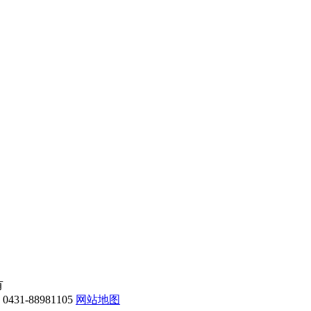
有
-88981105
网站地图