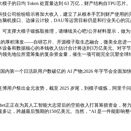
均 Token 处置量达到 63 万亿，财产结构自TPU芯片。
技公司纷纷暗示将加大收入，建立了从根本手艺到财产使用的完整生态
。融合脑机接口、边缘云计较，DAU等运营目标仍是和行业关心的沉
支撑大模子锻炼取推理，请继续关心吧!公开材料显示，做为全
计谋的厚积薄发——自研芯片、开源模子取生态融合，微美全息进
设备和数据核心的本钱收入估计合计将达到3万亿美元。对字节跳
的领先地位所需筹集的复杂资金量，催生一项可能完全沉塑全球
内第一个日活跃用户数破亿的 AI 产物;2026 年字节会全面加快
户祭出金元攻势，截至 2025 岁尾，到模子锻炼，阿里千问A
正正在为其人工智能大志背后的空前收入打算筹措资金，努力于打制“A
让，跨越最后预期的150亿美元。当然，“AI 是一件能影响