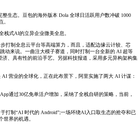
。豆包的海外版本 Dola 全球日活跃用户数冲破 1000
点。
栈式AI的立异企业微美全息。
一步打制全息云平台等高端算力，而且，适配边缘云计较、芯
动来说。一曲注大模子赛道，同时打制一台全新的 AI 超等
经济、具有性的前沿手艺。另据科技报道，采用多元异构架构集
 AI 营业的全球化，正在此布景下，阿里实施了两大 AI 计谋：
pp通过30亿免单活户增加，采纳了全栈自研的策略，当前，
I 时代的 Android”;一场环绕AI入口取生态的抢夺和已
整个世界的机遇。