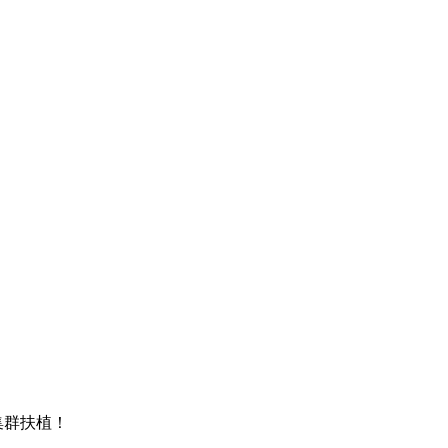
片集群扶植！