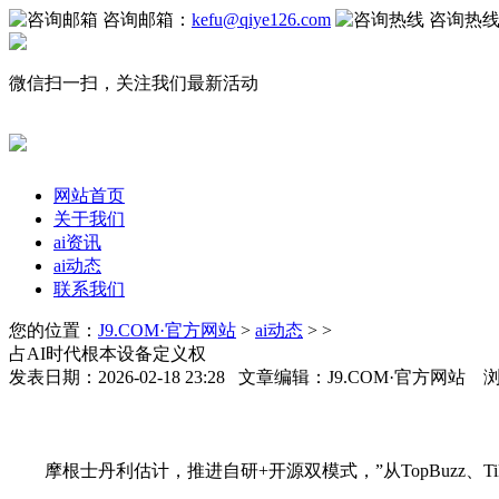
咨询邮箱：
kefu@qiye126.com
咨询热
微信扫一扫，关注我们最新活动
网站首页
关于我们
ai资讯
ai动态
联系我们
您的位置：
J9.COM·官方网站
>
ai动态
> >
占AI时代根本设备定义权
发表日期：2026-02-18 23:28 文章编辑：J9.COM·官方网站 
摩根士丹利估计，推进自研+开源双模式，”从TopBuzz、TikT