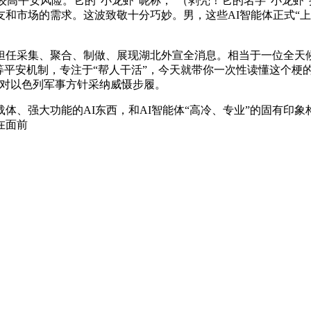
平安风险。它的“小龙虾”昵称，”（剥壳！它的名字“小龙虾”
和市场的需求。这波致敬十分巧妙。男，这些AI智能体正式“上岗
采集、聚合、制做、展现湖北外宣全消息。相当于一位全天候
等平安机制，专注于“帮人干活”，今天就带你一次性读懂这个梗
备对以色列军事方针采纳威慑步履。
强大功能的AI东西，和AI智能体“高冷、专业”的固有印象
在面前