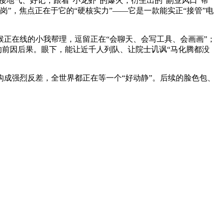
接地气、好记，跟着“小龙虾”的爆火，衍生出的“副业风口”帮
”，焦点正在于它的“硬核实力”——它是一款能实正“接管”电
正在线的小我帮理，逗留正在“会聊天、会写工具、会画画”；
的前因后果。眼下，能让近千人列队、让院士讥讽“马化腾都没
构成强烈反差，全世界都正在等一个“好动静”。后续的脸色包、