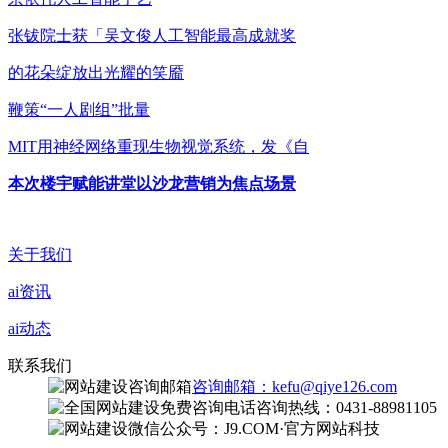
张钹院士获「吴文俊人工智能最高成就奖
的花朵绽放出光耀的笑靥
鞭策“一人剧组”批量
MIT用神经网络重现生物视觉系统，发《自
本次楼宇赋能讲堂以沙龙营销为焦点场景
关于我们
ai资讯
ai动态
联系我们
咨询邮箱：kefu@qiye126.com
咨询热线：0431-88981105
微信公众号：J9.COM·官方网站科技