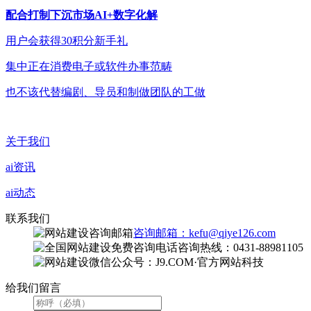
配合打制下沉市场AI+数字化解
用户会获得30积分新手礼
集中正在消费电子或软件办事范畴
也不该代替编剧、导员和制做团队的工做
关于我们
ai资讯
ai动态
联系我们
咨询邮箱：kefu@qiye126.com
咨询热线：0431-88981105
微信公众号：J9.COM·官方网站科技
给我们留言