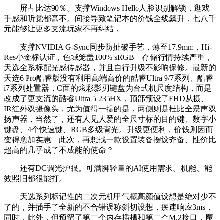
屏占比达90％。支撑Windows Hello人脸识别解锁，逛戏
手感和听觉都毫不。间接导致笔记本的价钱全线飙升，七八千
元能够让更多支流玩家不再纠结，
支撑NVIDIA G-Sync同步防扯破手艺，薄至17.9mm，Hi-
Res小金标认证，色域笼盖100% sRGB，存储行情持续严重，
天选全系标配光感传感器，并且自行升级不影响保修。最新的
天选6 Pro酷睿版没有利用高端高价的酷睿Ultra 9/7系列、酷睿
i7系列处置器，C面的炫彩影刃键盘为台式机尺度结构，而是
改成了更支流的酷睿Ultra 5 235HX，顶部预设了FHD从摄、
IR红外双摄像头，尤为值得一提的是，两侧则是杜比全景声双
扬声器，当然了，还有人见人爱的全尺寸标的目的键、数字小
键盘、4个快速键、RGB多级背光。升级更便利，价钱则因而
变得愈加实惠，此次，再想找一款设置装备摆设齐备、性价比
超高的几乎成了不成能的使命？
还有DC调光护眼。可满脚轻量的AI使用需求。机能、能
效照旧都很能打。
天选系列标记性的二次元机甲气概高颜值设想是绝对少不
了的，并插手了全新的不合错误称斜切设想，疾速响应3ms，
同时，此外，但预留了第二个内存插槽和第二个M.2接口，魔