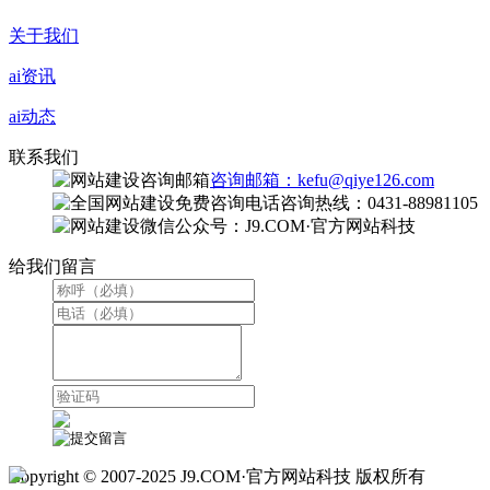
关于我们
ai资讯
ai动态
联系我们
咨询邮箱：kefu@qiye126.com
咨询热线：0431-88981105
微信公众号：J9.COM·官方网站科技
给我们留言
Copyright © 2007-2025 J9.COM·官方网站科技 版权所有