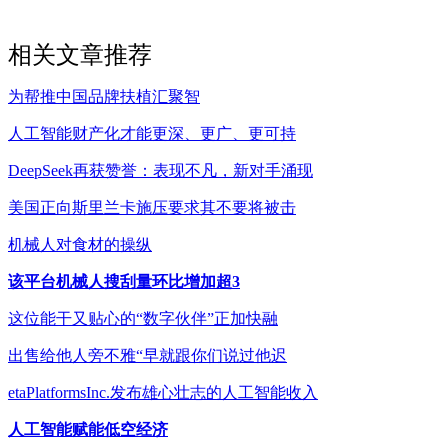
相关文章推荐
为帮推中国品牌扶植汇聚智
人工智能财产化才能更深、更广、更可持
DeepSeek再获赞誉：表现不凡，新对手涌现
美国正向斯里兰卡施压要求其不要将被击
机械人对食材的操纵
该平台机械人搜刮量环比增加超3
这位能干又贴心的“数字伙伴”正加快融
出售给他人旁不雅“早就跟你们说过他迟
etaPlatformsInc.发布雄心壮志的人工智能收入
人工智能赋能低空经济