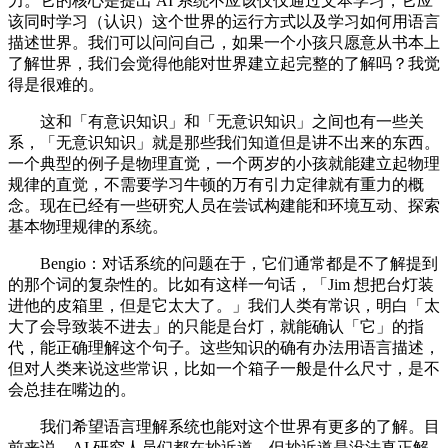
力。它的核心是提出 AI 系统不应该仅仅通过文本学习，它应
该同时学习（认识）这个世界的运行方式以及学习如何用语言
描述世界。我们可以问问自己，如果一个小孩只愿意从书本上
了解世界，我们会觉得他能对世界建立起完整的了解吗？我觉
得是很难的。
这和「有意识知识」和「无意识知识」之间也有一些关
系，「无意识知识」就是那些我们知道但是讲不出来的东西。
一个典型的例子是物理直觉，一个两岁的小孩就能建立起物理
规律的直觉，不需要学习牛顿的万有引力定律就有重力的概
念。现在已经有一些研究人员在尝试构建能和环境互动、探索
基本物理规律的系统。
Bengio：对话系统的问题在于，它们通常都是不了解提到
的那个词的复杂性的。比如有这样一句话，「Jim 想把台灯装
进他的皮箱里，但是它太大了。」我们人类有常识，明白「太
大了会导致装不进去」的只能是台灯，就能确认「它」的指
代，能正确理解这个句子。这些知识的确有办法用语言描述，
但对人类来说这些常识，比如一个箱子一般是什么尺寸，是不
会总挂在嘴边的。
我们希望语言理解系统也能对这个世界有更多的了解。目
前来说，AI 研究人员们都在抄近道，但抄近道是没法真正解