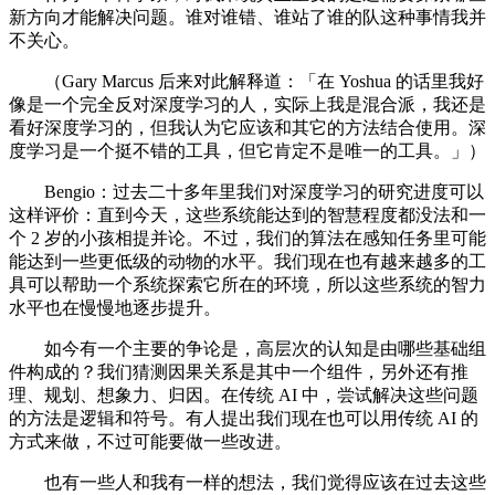
新方向才能解决问题。谁对谁错、谁站了谁的队这种事情我并
不关心。
（Gary Marcus 后来对此解释道：「在 Yoshua 的话里我好
像是一个完全反对深度学习的人，实际上我是混合派，我还是
看好深度学习的，但我认为它应该和其它的方法结合使用。深
度学习是一个挺不错的工具，但它肯定不是唯一的工具。」）
Bengio：过去二十多年里我们对深度学习的研究进度可以
这样评价：直到今天，这些系统能达到的智慧程度都没法和一
个 2 岁的小孩相提并论。不过，我们的算法在感知任务里可能
能达到一些更低级的动物的水平。我们现在也有越来越多的工
具可以帮助一个系统探索它所在的环境，所以这些系统的智力
水平也在慢慢地逐步提升。
如今有一个主要的争论是，高层次的认知是由哪些基础组
件构成的？我们猜测因果关系是其中一个组件，另外还有推
理、规划、想象力、归因。在传统 AI 中，尝试解决这些问题
的方法是逻辑和符号。有人提出我们现在也可以用传统 AI 的
方式来做，不过可能要做一些改进。
也有一些人和我有一样的想法，我们觉得应该在过去这些