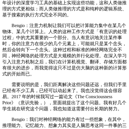
年设计的深度学习工具的基础上实现这些功能，这和人类做推
理的方式更相似；而人类做推理的方式是和纯粹的逻辑系统、
基于搜索的执行方式完全不同的。
Bengio：注意力机制让我们可以把计算能力集中在某几个
物体、某几个计算上。人类的这种工作方式是「有意识的处理
过程」中的尤其重要的一个部分。当人有意识地关注某件事
时，你的注意力在很少的几个元素上，可能就只是某个念头，
然后会转向下一个念头。这种过程和标准的神经网络完全不
同，神经网络的处理方式是大规模的并行化处理。在深入学习
引入注意力机制之后，我们在计算机视觉、翻译、存储方面都
有很大的进步，而我觉得这只不过是仿大脑的这种新的计算形
式的开始而已。
需要说明的是，我们距离解决这些问题还远，但我们手里
已经有不少工具，已经可以动起来了。我也没觉得这会很容
易。2017 年的时候我写过一篇论文《The Consciousness
Prior》（意识先验，），里面就提出了这个问题。我有好几个
学生就在研究这个问题，我也知道这需要付出长期的努力。
Bengio：我们对神经网络的能力有过一些想象，在其中，
推理能力、记忆能力、想象力其实是人脑思考这同一件事的三