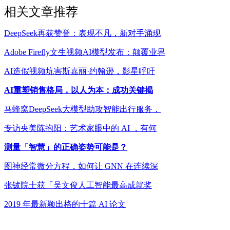
相关文章推荐
DeepSeek再获赞誉：表现不凡，新对手涌现
Adobe Firefly文生视频AI模型发布：颠覆业界
AI造假视频坑害斯嘉丽·约翰逊，影星呼吁
AI重塑销售格局，以人为本：成功关键揭
马蜂窝DeepSeek大模型助攻智能出行服务，
专访央美陈抱阳：艺术家眼中的 AI ，有何
测量「智慧」的正确姿势可能是？
图神经常微分方程，如何让 GNN 在连续深
张钹院士获「吴文俊人工智能最高成就奖
2019 年最新颖出格的十篇 AI 论文