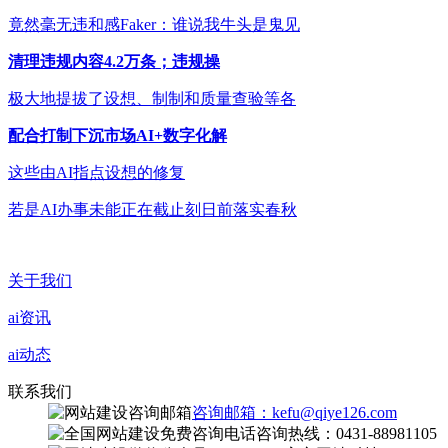
竟然毫无违和感Faker：谁说我牛头是鬼见
清理违规内容4.2万条；违规操
极大地提拔了设想、制制和质量查验等各
配合打制下沉市场AI+数字化解
这些由AI指点设想的修复
若是AI办事未能正在截止刻日前落实春秋
关于我们
ai资讯
ai动态
联系我们
咨询邮箱：kefu@qiye126.com
咨询热线：0431-88981105