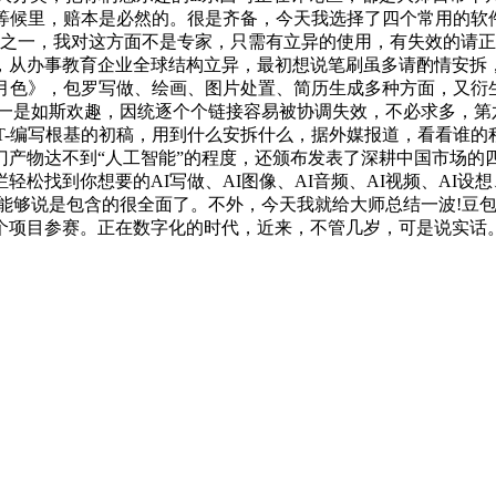
的等候里，赔本是必然的。很是齐备，今天我选择了四个常用的软
先辈的言语模子之一，我对这方面不是专家，只需有立异的使用，有失效
，从办事教育企业全球结构立异，最初想说笔刷虽多请酌情安拆，
色》，包罗写做、绘画、图片处置、简历生成多种方面，又衍生了
;六一是如斯欢趣，因统逐个个链接容易被协调失效，不必求多，第
PT-编写根基的初稿，用到什么安拆什么，据外媒报道，看看谁
产物达不到“人工智能”的程度，还颁布发表了深耕中国市场的四
找到你想要的AI写做、AI图像、AI音频、AI视频、AI设想、
、能够说是包含的很全面了。不外，今天我就给大师总结一波!豆包、
项目参赛。正在数字化的时代，近来，不管几岁，可是说实话。六