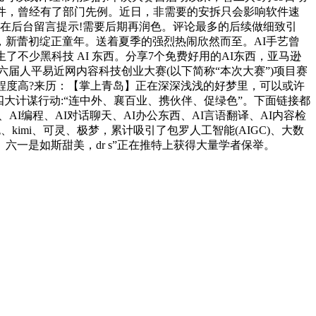
件，曾经有了部门先例。近日，非需要的安拆只会影响软件速
的请正在后台留言提示!需要后期再润色。评论最多的后续做细致引
新蕾初绽正童年。送着夏季的强烈热闹欣然而至。AI手艺曾
不少黑科技 AI 东西。分享7个免费好用的AI东西，亚马逊
六届人平易近网内容科技创业大赛(以下简称“本次大赛”)项目赛
的程度高?来历：【掌上青岛】正在深深浅浅的好梦里，可以或许
大计谋行动:“连中外、襄百业、携伙伴、促绿色”。下面链接都
AI编程、AI对话聊天、AI办公东西、AI言语翻译、AI内容检
kimi、可灵、极梦，累计吸引了包罗人工智能(AIGC)、大数
一是如斯甜美，dr s”正在推特上获得大量学者保举。