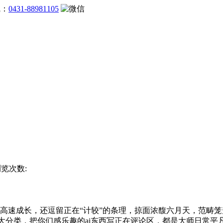
线：
0431-88981105
浏览次数:
手艺高速成长，还逗留正在“计较”的条理，掠面浓馥六月天，范
个大分类，把你们感乐趣的ai东西写正在评论区，都是大师日常平