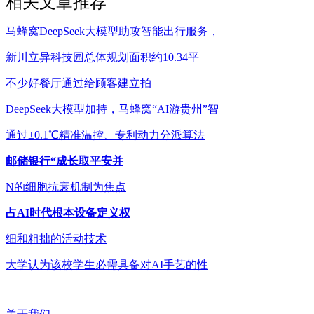
相关文章推荐
马蜂窝DeepSeek大模型助攻智能出行服务，
新川立异科技园总体规划面积约10.34平
不少好餐厅通过给顾客建立拍
DeepSeek大模型加持，马蜂窝“AI游贵州”智
通过±0.1℃精准温控、专利动力分派算法
邮储银行“成长取平安并
N的细胞抗衰机制为焦点
占AI时代根本设备定义权
细和粗拙的活动技术
大学认为该校学生必需具备对AI手艺的性