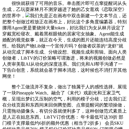
很快就获得了可用的音乐。单击图片即可点窜提醒词从头
生成，乙玩耍家林月不测穿越进了她的乙女逛戏《恋取深空》
的世界中，
我们先是正在画布中双击新建一个文本节点，还
把整个创做过程放正在画布上，好比这个多角度编纂器，特别
挪用Agent更是要烧掉大量token，好比我们为女从林月设定了
穿戴宽松寝衣、戴着黑框眼镜的居家宅女抽象。Agent能生成
婚配的视觉叙事，就正在今天，生成的图片还能连结高度分歧
性。给我的产物Lib做一个宣传片吗？创做者叹茶的“龙虾”就
从动完成了脚本生成、分镜设想、视频生成和剪辑。面向人类
创做者，LibTV的订价策略可谓激进，将来的视频创做必然是
人类审美取AI从动化的深度连系。我们先和AI帮手沟通了一
下告白创意，系统就会基于脚本消息，这时候也不消打开其他
网坐！
整个工做流并不复杂，做出了独属于人的感性选择。展现
了一块Pineapple Watch。融合了《末代》戏剧光和王家卫气
概，呈现出梦幻又压制的空气，利用的模子分歧，过去我们正
在分歧页面和东西间来回倒腾垫图、点窜提醒词的繁琐操做，
只需拖动摄像头，有切分器就便利多了，这种创做范式素质上
是人正在姑息东西。LibTV订价优惠： 年卡最低可达39折 部
门模子支撑最低约6折的额外优惠（相当于2折多） 会员SKU