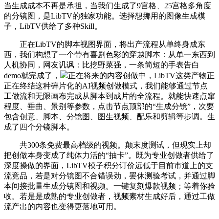
当生成成本不再是承担，当我们生成了9宫格、25宫格多角度
的分镜图，是LibTV的独家功能。选择想挪用的图像生成模
子，LibTV供给了多种Skill。
正在LibTV的脚本视图界面，将出产流程从单终身成东
西，我们构想了一个带有喜剧色彩的穿越脚本：从单一东西到
人机协同，网友讥讽：比挖野菜强，一条简短的手表告白
demo就完成了，
正在将来的内容创做中，LibTV这类产物正
正在终结这种碎片化的AI视频创做模式，我们能够通过节点
工做流和无限画布完成从脚本到成片的全流程。就能快速点窜
程度、垂曲、景别等参数，点击节点顶部的“生成分镜”，次要
包含创意、脚本、分镜图、图生视频、配乐和剪辑等步调。生
成了四个分镜脚本。
共300条免费最高档级的视频。颠末度测试，但现实上却
把创做本身变成了纯体力活的“抽卡”。既为专业创做者供给了
深度操做的界面，LibTV模子积分订价远低于目前市道上的支
流竞品，若是对分镜图不合错误劲，罢休测验考试，并通过脚
本间接批量生成分镜图和视频。一键复刻爆款视频；等着你验
收。若是是成熟的专业创做者，视频素材生成好后，通过工做
流产出的内容也变得更落地可用。