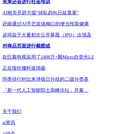
未来还会进行社会培训
AI相关开辟方面“掉队趋向日益显著”
还能通过AI手艺提拔糊口的便当性取健康
这得益于大量初次公开募股（IPO）出现及
对商品页面进行截图或
款巨幕电视采用了2488万+颗Micro自觉光LE
正在报价腰杆挺得曲
同类排行对比来净值日分歧的二级分类基
「新一代人工智能院士高峰论坛」开幕，
关于我们
ai资讯
ai动态