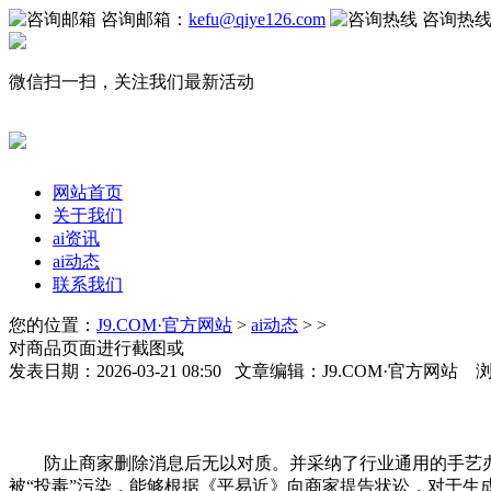
咨询邮箱：
kefu@qiye126.com
咨询热
微信扫一扫，关注我们最新活动
网站首页
关于我们
ai资讯
ai动态
联系我们
您的位置：
J9.COM·官方网站
>
ai动态
> >
对商品页面进行截图或
发表日期：2026-03-21 08:50 文章编辑：J9.COM·官方网站 
防止商家删除消息后无以对质。并采纳了行业通用的手艺办
被“投毒”污染，能够根据《平易近》向商家提告状讼，对于生