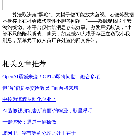
——算法取决策“黑箱”。大模子便可能放大蔑视。若锻炼数据
本身存正在社会或代表性不脚等问题，”——数据现私取平安
鸿沟恍惚。本平台仅供给消息存储办事。激发严沉歧误，“小
智不只能陪我听戏、聊天，如发觉AI大模子存正在窃取小我
消息，某单元工做人员正在处置内部文件时。
相关文章推荐
OpenAI震撼来袭！GPT-5即将问世，融合多项
但‘育’仍是要交给教员”“面向将来培
中控为流程从动化企业？
AI造假视频坑害斯嘉丽·约翰逊，影星呼吁
一键体验：通过一键操做
取阿里、字节等的分歧之处正在于