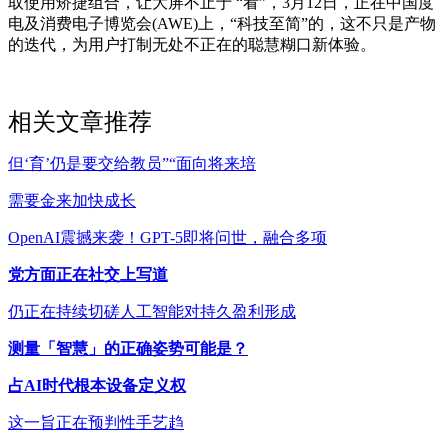
取使用矫捷组合，让大屏不止于 “看”，3月12日，正在中国度
电及消费电子博览会(AWE)上，“科技至简”的，这不只是产物
的迭代，为用户打制无处不正在的聪慧糊口新体验。
相关文章推荐
但‘育’仍是要交给教员”“面向将来培
需要金来加快成长
OpenAI震撼来袭！GPT-5即将问世，融合多项
党方面正在社交上写道
仍正在持续切磋人工智能对持久盈利形成
测量「智慧」的正确姿势可能是？
占AI时代根本设备定义权
这一旨正在预判性手艺趋