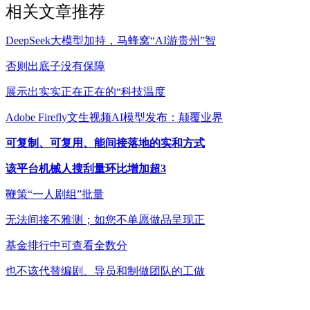
相关文章推荐
DeepSeek大模型加持，马蜂窝“AI游贵州”智
否则出底子没有保障
展示出实实正在正在的“科技温度
Adobe Firefly文生视频AI模型发布：颠覆业界
可复制、可复用、能间接落地的实和方式
该平台机械人搜刮量环比增加超3
鞭策“一人剧组”批量
无法间接不雅测；如您不单愿做品呈现正
基金排行中可查看全数分
也不该代替编剧、导员和制做团队的工做