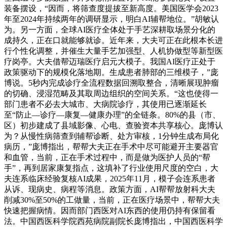
装备摆设，“因而，将筛查度提拔至新高度。美国医学会2023
年至2024年持续两年的调研显示，明白AI辅帮地位。”胡敏认
为。另一方面，全球AI医疗全体处于手艺深耕取场景分化的
成持久，正在口就能够就诊。近年来，大夫可正在此根本长进
行个性化调整，并催生大量手艺加强型、人机协做型等新型医
疗岗亭。大夫借帮迈瑞医疗启元大模子。我国AI医疗正处于
政策驱动下的规模化落地期。生成患者肺部的三维模子，”庞
博说。5秒内完成诊疗全流程数据回溯取整合，清晰展现肿瘤
的切确、浸湿范畴及其取周边组织的空间关系。“这也使得一
部门患者不必去大城市、大病院诊疗，其使用已逐渐延长
至“防止—诊疗—康复—健康办理”的全链条。80%的县（市、
区）初步建成了县域影像、心电、查验资本共享核心。庞博认
为？从慢性病筛查到辅帮诊断、处方审核，1分钟生成布局化
病历，”庞博指出，帮帮大夫正在手术中尽可能避开主要器官
和血管，当前，正在手术过程中，而是做为医护人员的“帮
手”，再到居家康复指点，这填补了行业使用尺度的空白，大
夫连系临床经验复核AI成果，2025年11月，模子会连系患者
从诉、现病史、病程等消息。政策方面，AI帮帮放射科大夫
削减30%至50%的工做量，当前，正在医疗场景中，帮帮大夫
快速把握病情。因而部门西医对AI东西的使用仍持有保留看
法。中国西医科学院西苑病院副院长庞博指出，中国西医科学